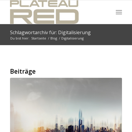
Schlagwortarchiv für: Digitalisierung
Du bist hier:
Startseite
/
Blog
/
Digitalisierung
Beiträge