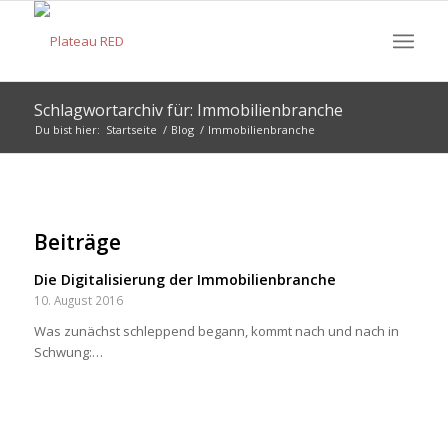
Schlagwortarchiv für: Immobilienbranche
Du bist hier:
Startseite
/
Blog
/
Immobilienbranche
Beiträge
Die Digitalisierung der Immobilienbranche
10. August 2016
Was zunächst schleppend begann, kommt nach und nach in
Schwung:…