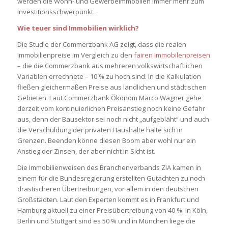
werden die Wohn- und Gewerbeimmobilen immer mehr zum
Investitionsschwerpunkt.
Wie teuer sind Immobilien wirklich?
Die Studie der Commerzbank AG zeigt, dass die realen
Immobilienpreise im Vergleich zu den
fairen Immobilenpreisen
– die die Commerzbank aus mehreren volkswirtschaftlichen
Variablen errechnete – 10 % zu hoch sind. In die Kalkulation
fließen gleichermaßen Preise aus ländlichen und städtischen
Gebieten. Laut Commerzbank Ökonom Marco Wagner gehe
derzeit vom kontinuierlichen Preisanstieg noch keine Gefahr
aus, denn der Bausektor sei noch nicht „aufgebläht“ und auch
die Verschuldung der privaten Haushalte halte sich in
Grenzen. Beenden könne diesen Boom aber wohl nur ein
Anstieg der Zinsen, der aber nicht in Sicht ist.
Die Immobilienweisen des Branchenverbands ZIA kamen in
einem für die Bundesregierung erstellten Gutachten zu noch
drastischeren Übertreibungen, vor allem in den deutschen
Großstädten. Laut den Experten kommt es in Frankfurt und
Hamburg aktuell zu einer Preisübertreibung von 40 %. In Köln,
Berlin und Stuttgart sind es 50 % und in München liege die