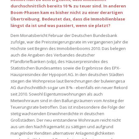
durchschnittlich bereits 10 % zu teuer sind. In anderen
Boom-Phasen kam es bisher nicht zu einer derartigen
Übertreibung. Bedeutet das, dass die Immobilienblase
längst da ist und was passiert, wenn sie platzt?
Dem Monatsbericht Februar der Deutschen Bundesbank
zufolge, war die Preissteigerungsrate im vergangenen Jahr die
Höchste seit Beginn des Immobilienbooms 2010. Das belegen
auch die Angaben des Verbandes deutscher
Pfandbriefbanken (vdp), des Häuserpreisindex des
Statistischen Bundesamtes sowie die Ergebnisse des EPX-
Hauspreisindex der Hypoport AG. In den deutschen Städten
stiegen die Wohnpreise laut Berechnungen der bulwiengesa
AG durchschnittlich sogar um 8 % ‑ ebenfalls ein neuer Rekord
seit 2010. Sowohl Eigentumswohnungen als auch
Mietwohnraum sind in den Ballungsräumen vom Anstieg der
Teuerungsrate betroffen. Das ist insbesondere die Folge der
stetig wachsenden Einwohnerdichte in deutschen
Großstädten. Der neu entstandene Wohnraum reicht nicht
aus um den Nachfragemarkt zu sättigen und aufgrund
mangelnder Renditen alternativer Anlagemöglichkeiten