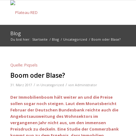
Blog
Du bist hier:
Startseite
/
Blog
/
Uncategorized
/
Boom oder Blase?
Quelle: Piqsels
Boom oder Blase?
/
/
31. März 2017
in
Uncategorized
von
Administrator
Der Immobilienboom hält weiter an und die Preise
sollen sogar noch steigen. Laut dem
Monatsbericht
Februar der Deutschen Bundesbank
reichte auch die
Angebotsausweitung des Wohnsektors im
vergangenen Jahr nicht aus, um den immensen
Preisdruck zu deckeln. Eine
Studie der Commerzbank
kommt nun zu dem Ergebnis, dass Immobilien