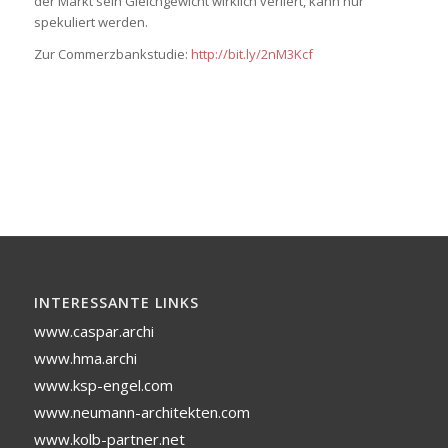
der Markt sein Gleichgewicht wirklich verliert, kann nur
spekuliert werden.
Zur Commerzbankstudie:
http://bit.ly/2nM3Kcf
INTERESSANTE LINKS
www.caspar.archi
www.hma.archi
www.ksp-engel.com
www.neumann-architekten.com
www.kolb-partner.net