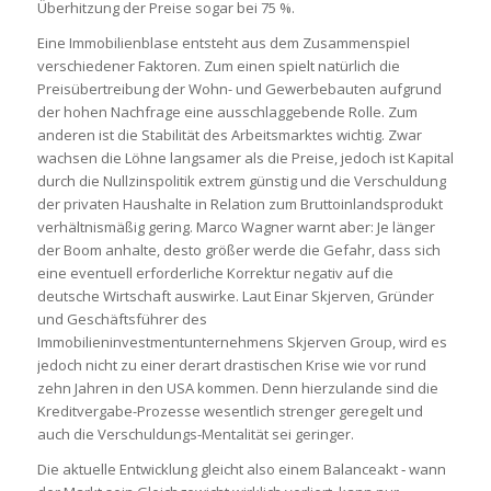
Überhitzung der Preise sogar bei 75 %.
Eine Immobilienblase entsteht aus dem Zusammenspiel
verschiedener Faktoren. Zum einen spielt natürlich die
Preisübertreibung der Wohn- und Gewerbebauten aufgrund
der hohen Nachfrage eine ausschlaggebende Rolle. Zum
anderen ist die Stabilität des Arbeitsmarktes wichtig. Zwar
wachsen die Löhne langsamer als die Preise, jedoch ist Kapital
durch die Nullzinspolitik extrem günstig und die Verschuldung
der privaten Haushalte in Relation zum Bruttoinlandsprodukt
verhältnismäßig gering. Marco Wagner warnt aber: Je länger
der Boom anhalte, desto größer werde die Gefahr, dass sich
eine eventuell erforderliche Korrektur negativ auf die
deutsche Wirtschaft auswirke. Laut Einar Skjerven, Gründer
und Geschäftsführer des
Immobilieninvestmentunternehmens Skjerven Group, wird es
jedoch nicht zu einer derart drastischen Krise wie vor rund
zehn Jahren in den USA kommen. Denn hierzulande sind die
Kreditvergabe-Prozesse wesentlich strenger geregelt und
auch die Verschuldungs-Mentalität sei geringer.
Die aktuelle Entwicklung gleicht also einem Balanceakt ‑ wann