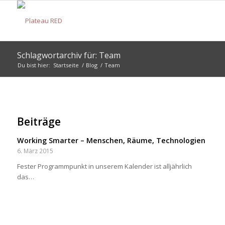
Schlagwortarchiv für: Team
Du bist hier:
Startseite
/
Blog
/
Team
Beiträge
Working Smarter – Menschen, Räume, Technologien
6. März 2015
Fester Programmpunkt in unserem Kalender ist alljährlich
das…